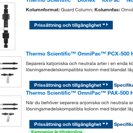
Kolumnformat:
Guard Column;
Kolumnfas:
Omvän
Prissättning och tillgänglighet
Thermo Scientific™ OmniPac™ PCX-500 
Separera katjoniska och neutrala arter i en enda 
lösningsmedelskompatibla kolonn med blandat lä
Prissättning och tillgänglighet
Specifik
Thermo Scientific™ OmniPac™ PAX-500 
När du behöver separera anjoniska och neutrala ar
lösningsmedelskompatibla kolonn med blandat lä
Prissättning och tillgänglighet
Specifik
Kampanjer är tillgängliga