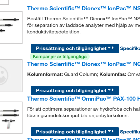
Thermo Scientific™ Dionex™ IonPac™ NS2
Beställ Thermo Scientific™ Dionex™ IonPac™ NS2 
för separation av laddade analyter med hjälp av m
konduktivitetsdetektion.
Prissättning och tillgänglighet
Specifik
Kampanjer är tillgängliga
Thermo Scientific™ Dionex™ IonPac™ NG
Kolumnformat:
Guard Column;
Kolumnfas:
Omvän
Prissättning och tillgänglighet
Thermo Scientific™ OmniPac™ PAX-100 
För att optimera separationer av hydrofoba och h
lösningsmedelskompatibla anjonbytarkolonn.
Prissättning och tillgänglighet
Specifik
Thermo Scientific™ Dionex™ IonPac™ NG