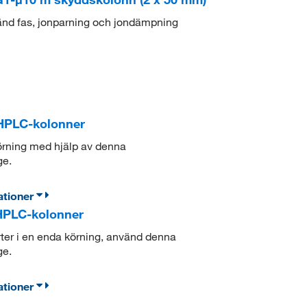
d fas, jonparning och jondämpning
HPLC-kolonner
körning med hjälp av denna
ge.
ationer
HPLC-kolonner
ter i en enda körning, använd denna
ge.
ationer