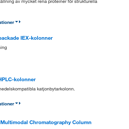
llning av mycket rena proteiner för strukturella
ationer
packade IEX-kolonner
ning
HPLC-kolonner
edelskompatibla katjonbytarkolonn.
ationer
 Multimodal Chromatography Column