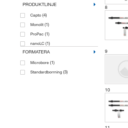
PRODUKTLINJE
8
(4)
Capto
(1)
Monolit
(1)
ProPac
(1)
nanoLC
9
FORMATERA
(1)
Microbore
(3)
Standardborrning
10
11