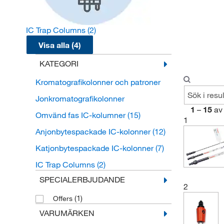
IC Trap Columns
(2)
Visa alla (4)
KATEGORI
Kromatografikolonner och patroner
Jonkromatografikolonner
1
–
15
av
Omvänd fas IC-kolumner
(15)
1
Anjonbytespackade IC-kolonner
(12)
Katjonbytespackade IC-kolonner
(7)
IC Trap Columns
(2)
SPECIALERBJUDANDE
2
(1)
Offers
VARUMÄRKEN