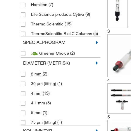
(7)
Hamilton
(9)
Life Science products Cytiva
(15)
Thermo Scientific
3
(5)
ThermoScientific BioLC Columns
SPECIALPROGRAM
(2)
Greener Choice
DIAMETER (METRISK)
(2)
2 mm
4
(1)
30 μm (fitting)
(13)
4 mm
(5)
4.1 mm
(1)
5 mm
5
(1)
75 μm (fitting)
KOLUMNTYP