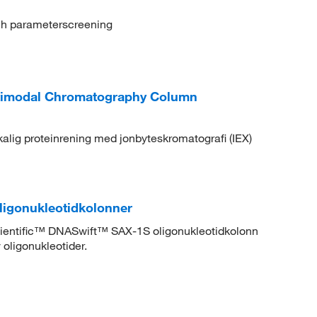
ch parameterscreening
timodal Chromatography Column
alig proteinrening med jonbyteskromatografi (IEX)
igonukleotidkolonner
ientific™ DNASwift™ SAX-1S oligonukleotidkolonn
 oligonukleotider.