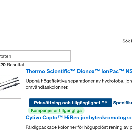
Sök i
20
Resultat
Thermo Scientific™ Dionex™ IonPac™ NS
Uppnå högeffektiva separationer av hydrofoba, jo
omvändfaskolonner.
Prissättning och tillgänglighet
Specifik
Kampanjer är tillgängliga
Cytiva Capto™ HiRes jonbyteskromatogra
Färdigpackade kolonner för högupplöst rening av 