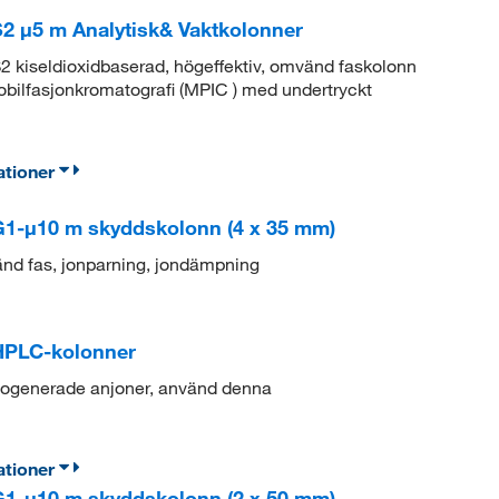
 μ5 m Analytisk& Vaktkolonner
kiseldioxidbaserad, högeffektiv, omvänd faskolonn
obilfasjonkromatografi (MPIC ) med undertryckt
ationer
1-μ10 m skyddskolonn (4 x 35 mm)
d fas, jonparning, jondämpning
HPLC-kolonner
alogenerade anjoner, använd denna
ationer
1-μ10 m skyddskolonn (2 x 50 mm)