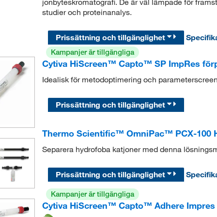
jonbyteskromatografi. De är väl lämpade för framstä
studier och proteinanalys.
Prissättning och tillgänglighet
Specifik
Kampanjer är tillgängliga
Cytiva HiScreen™ Capto™ SP ImpRes för
Idealisk för metodoptimering och parameterscree
Prissättning och tillgänglighet
Thermo Scientific™ OmniPac™ PCX-100 
Separera hydrofoba katjoner med denna lösningsm
Prissättning och tillgänglighet
Specifik
Kampanjer är tillgängliga
Cytiva HiScreen™ Capto™ Adhere Impres