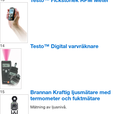
Testo™ Fickstorlek RPM Meter
Testo™ Digital varvräknare
14
Brannan Kraftig ljusmätare med
15
termometer och fuktmätare
Mätning av ljusnivå.