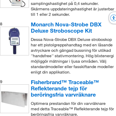
samplingshastighet på 0,4 sekunder.
Skärmens uppdateringshastighet är justerbar
till 1 eller 2 sekunder.
Monarch Nova-Strobe DBX
8
Deluxe Stroboscope Kit
Dessa Nova-Strobe DBX Deluxe stroboskop
har ett pistolgreppshandtag med en låsande
avtryckare och gängad bussning för utökad
''handsfree'' stativmontering. Hög blixtenergi
möjliggör mätningar i ljusa områden. Välj
standardmodeller eller fasskiftande modeller
enligt din applikation.
Fisherbrand™ Traceable™
9
Reflekterande tejp för
beröringsfria varvräknare
Optimera prestandan för din varvräknare
med detta Traceable™ Reflekterande tejp för
beröringsfria varvräknare.