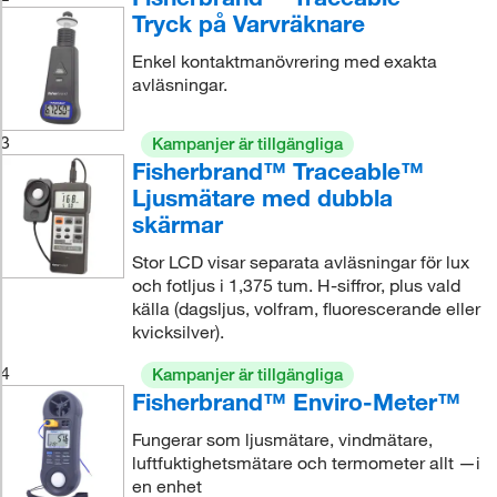
Tryck på Varvräknare
Enkel kontaktmanövrering med exakta
avläsningar.
3
Kampanjer är tillgängliga
Fisherbrand™ Traceable™
Ljusmätare med dubbla
skärmar
Stor LCD visar separata avläsningar för lux
och fotljus i 1,375 tum. H-siffror, plus vald
källa (dagsljus, volfram, fluorescerande eller
kvicksilver).
4
Kampanjer är tillgängliga
Fisherbrand™ Enviro-Meter™
Fungerar som ljusmätare, vindmätare,
luftfuktighetsmätare och termometer allt —i
en enhet