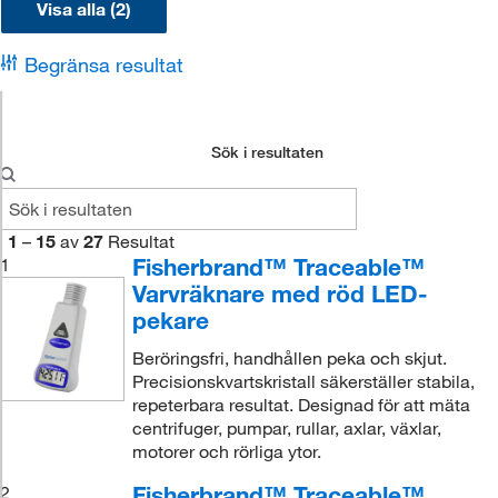
Visa alla (2)
Begränsa resultat
Sök i resultaten
1
–
15
av
27
Resultat
Fisherbrand™ Traceable™
1
Varvräknare med röd LED-
pekare
Beröringsfri, handhållen peka och skjut.
Precisionskvartskristall säkerställer stabila,
repeterbara resultat. Designad för att mäta
centrifuger, pumpar, rullar, axlar, växlar,
motorer och rörliga ytor.
Fisherbrand™ Traceable™
2