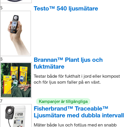
Testo™ 540 ljusmätare
5
Brannan™ Plant ljus och
6
fuktmätare
Testar både för fukthalt i jord eller kompost
och för ljus som faller på en växt.
7
Kampanjer är tillgängliga
Fisherbrand™ Traceable™
Ljusmätare med dubbla intervall
Mäter både lux och fotljus med en snabb