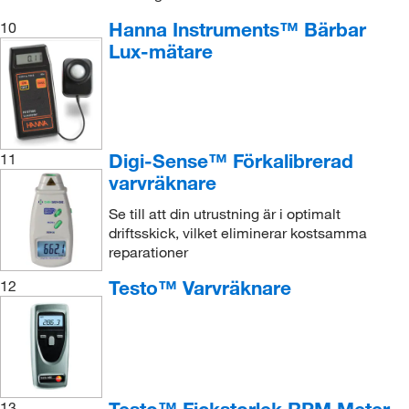
Hanna Instruments™ Bärbar
10
Lux-mätare
Digi-Sense™ Förkalibrerad
11
varvräknare
Se till att din utrustning är i optimalt
driftsskick, vilket eliminerar kostsamma
reparationer
Testo™ Varvräknare
12
13