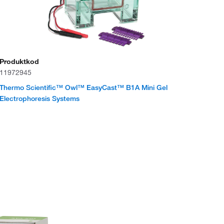
Produktkod
11972945
Thermo Scientific™ Owl™ EasyCast™ B1A Mini Gel
Electrophoresis Systems