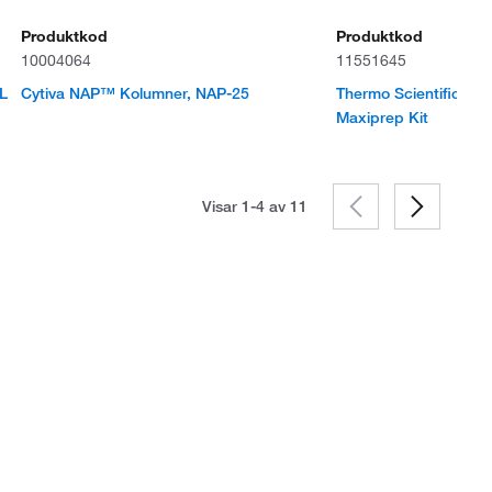
Produktkod
Produktkod
10004064
11551645
L
Cytiva NAP™ Kolumner, NAP-25
Thermo Scientific™ 
Maxiprep Kit
Visar 1-4 av
11