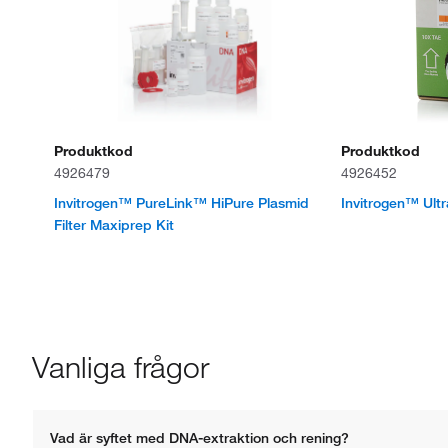
Produktkod
Produktkod
4926479
4926452
Invitrogen™ PureLink™ HiPure Plasmid
Invitrogen™ Ult
Filter Maxiprep Kit
Vanliga frågor
Vad är syftet med DNA-extraktion och rening?