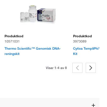
Produktkod
Produktkod
10571031
3973089
Thermo Scientific™ Genomisk DNA-
Cytiva TempliPhi™ 10
reningskit
Kit
Visar 1-4 av
8