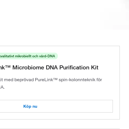
valitativt mikrobiellt och värd-DNA
nk™ Microbiome DNA Purification Kit
t med beprövad PureLink™ spin-kolonnteknik för
NA.
Köp nu