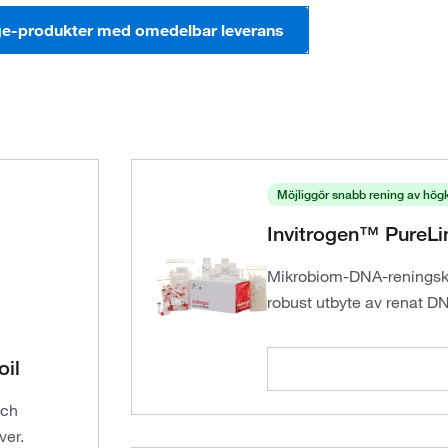
ge-produkter med omedelbar leverans
Möjliggör snabb rening av högk
Invitrogen™ PureLi
Mikrobiom-DNA-reningski
robust utbyte av renat D
il
och
ver.