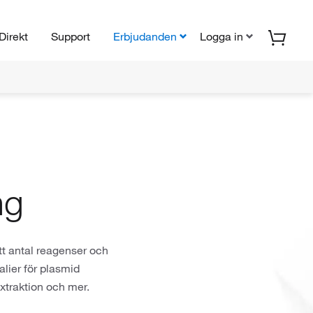
Direkt
Support
Erbjudanden
Logga in
ng
tt antal reagenser och
alier för plasmid
xtraktion och mer.