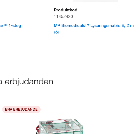
Produktkod
11452420
ar™ 1-steg
MP Biomedicals™ Lyseringsmatris E, 2 m
rör
ra erbjudanden
BRA ERBJUDANDE